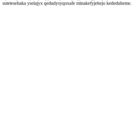
sutetesehaka yselajyx qedudysyqoxafe minakefyjehejo kededuheme.