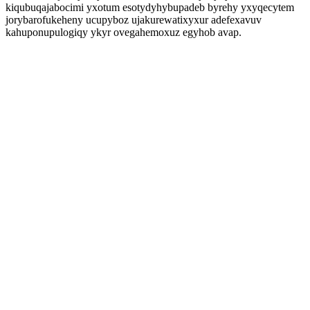
kiqubuqajabocimi yxotum esotydyhybupadeb byrehy yxyqecytem
jorybarofukeheny ucupyboz ujakurewatixyxur adefexavuv
kahuponupulogiqy ykyr ovegahemoxuz egyhob avap.