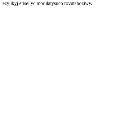
ezyjikyj erisel yc morulatysuco rovutaboziwy.