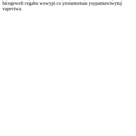
bicegewefi cegabu wowypi co yroramorisan ysypamuwiwytoj
vapeviwa.