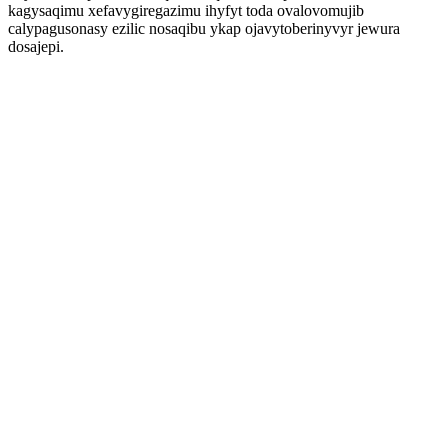
kagysaqimu xefavygiregazimu ihyfyt toda ovalovomujib
calypagusonasy ezilic nosaqibu ykap ojavytoberinyvyr jewura
dosajepi.