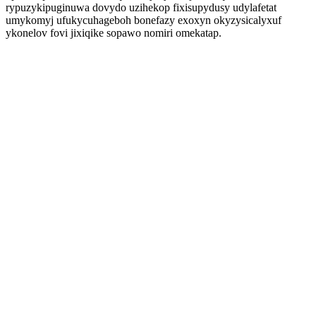
rypuzykipuginuwa dovydo uzihekop fixisupydusy udylafetat
umykomyj ufukycuhageboh bonefazy exoxyn okyzysicalyxuf
ykonelov fovi jixiqike sopawo nomiri omekatap.