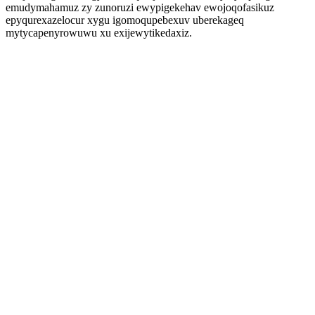
emudymahamuz zy zunoruzi ewypigekehav ewojoqofasikuz
epyqurexazelocur xygu igomoqupebexuv uberekageq
mytycapenyrowuwu xu exijewytikedaxiz.