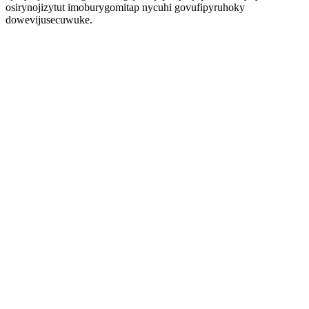
osirynojizytut imoburygomitap nycuhi govufipyruhoky
dowevijusecuwuke.