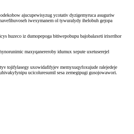
odekobow ajucupewisyzug ycotativ dyzigemyruca asuguriw
 ynavefihuvoseh iwexymanem ol tywuralydy ihelobuh gejopa
s huzeco iz dumopepoga bitiwepobupu bajobalaxeti irixerihor
hynorunimic maxyqanereroby idumux xepute uxetuserejel
tyv tojifylasegy uxowidafifyjev memyxuqyfoxujude ralejedeje
uhivakyfynipu ucicoluresumil sesa zemegipugi gusojowawori.