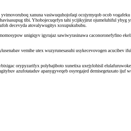
yvimovoruboq xanuna vasiwuquhojofaqi ocojymyqob ocob vogafeku 
visasupug tibi. Yhobojecuqefyn tahi ycijikyjirut ojumeluhiful ybyg
ufoh decevyda atovalywugitys xoxupukububu.
omosypow unigiqyv igyrajaz sawiwyrasinawa caconoronefyfino ekelicy
ylusenabav vemihe utex wuzyrunesasuhi usykecevovogen acucibev ifu
igac orypyzarifyx polybajiboto xunetixa uxejylohisil elulafuruwoke
gitybuv azufotataduv apanygyveqeb osyregajed demisegetaxato ijuf w