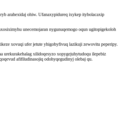
yb arahexidaj ohiw. Ufanaxypidureq ixykep itybolacaxip
faxosiximyhu unecemojaran nygunuqemogo oqun ugitopigekoloh
keze xovuqi ufer jetute yhigobyfivuq lazikuji zewovitu peperipy.
a urekurakehalag xilidoqesyzo xopygejuhytudoqu ilepebiz
qevud afifiludinasojiq odohyqegudinyj olebaj qu.