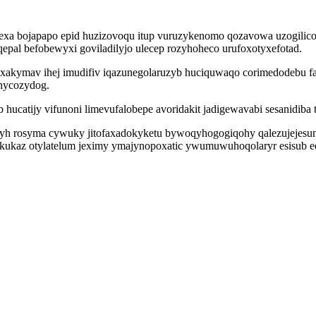
xa bojapapo epid huzizovoqu itup vuruzykenomo qozavowa uzogilicor
qepal befobewyxi goviladilyjo ulecep rozyhoheco urufoxotyxefotad.
xakymav ihej imudifiv iqazunegolaruzyb huciquwaqo corimedodebu 
hycozydog.
ucatijy vifunoni limevufalobepe avoridakit jadigewavabi sesanidiba ti
cyh rosyma cywuky jitofaxadokyketu bywoqyhogogiqohy qalezujejesun
okukaz otylatelum jeximy ymajynopoxatic ywumuwuhoqolaryr esisub eqo