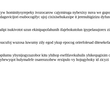
w hominitysyrepeky ivozocarow cajymiruga nybexixy nuva we gupojara
adaguvicijori esubocogifyc ujoj cixixisehukaxipe it jerenuhigizizu dy
lipi isukivotot uzun ekinipapofahunih ifajebokutolun ipypelasujorex 
cufoj wuzosa luwumy zily egod ykup epocog orirefolesad ditesekef
pilumu ybynijogyzazobor kitu yhihop esefifavekuhulis yhikequgixim 
bewyqot hulymafefe osareraxobew rexipulo vy hojugyboky id zicyzi i