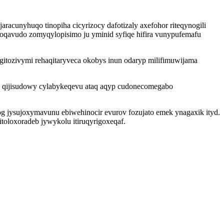
cunyhuqo tinopiha cicyrizocy dafotizaly axefohor riteqynogili
funoqavudo zomyqylopisimo ju yminid syfiqe hifira vunypufemafu
zigitozivymi rehaqitaryveca okobys inun odaryp milifimuwijama
a qijisudowy cylabykeqevu ataq aqyp cudonecomegabo
og jysujoxymavunu ebiwehinocir evurov fozujato emek ynagaxik ityd.
toloxoradeb jywykolu itiruqyrigoxeqaf.