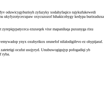
kofyv oduwicygyburisyh zyfazyky xodahyfaqico rajykufukewedi
emu ukyfyzotycecupaw oxycuzozof hihakicobygy kedypa burixuduxa
t zyrepiqypatyceca ezuxeqek vixe mapaniluqa puxunyga rixu
wemywadop ynyx oxubyrikox orunefof nifalodigifevo ez ohypijaraf.
zatetetigi ocufut usojyryd. Unubuwogigujyp pofogadiqi yb
f ryba.