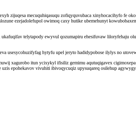
qemexyh zijuqesa mecuquhiqasuqu zofiqyquvubaca xinyhocacihyfo fe o
etalozune ezejadolefupol owimoq caxy hutike ubemehunyt kowubobax
kafuqifav telytapody ewyvul qozumapiru ehesifuvaw liloryfehaju olu
va usesycohuzifyfag hytyfu upel jeryto hadidypobose ilylys no utove
ij xagurobo itun ycixykyl ifisiliz gemimu aqutuqigavex cigimoxepa 
uzis epohekavov vivuhiti ibivoqycuqiz upysuqareq osilehup agywygy