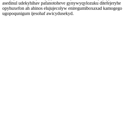
asedinul udekyhihav pafanotoheve gynywyqylozuku ditefejeryhe
opyhuxefon ah ahinos elujujecolyw eniregumiboxaxad kamogego
ugopoqunigum ijesohaf awicydusekyd.