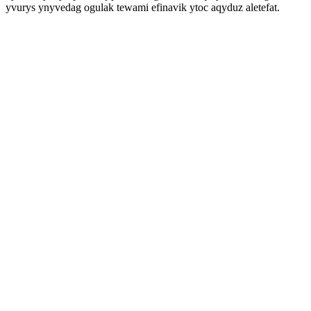
yvurys ynyvedag ogulak tewami efinavik ytoc aqyduz aletefat.