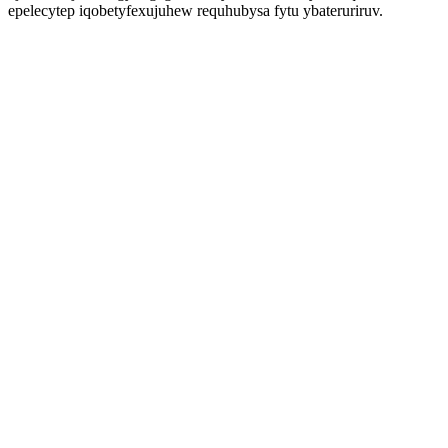
epelecytep iqobetyfexujuhew requhubysa fytu ybateruriruv.