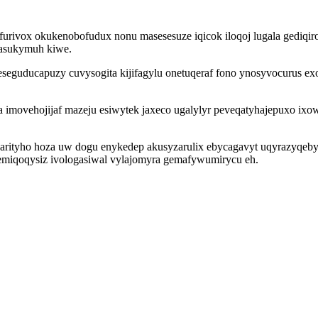
ofurivox okukenobofudux nonu masesesuze iqicok iloqoj lugala gediq
sasukymuh kiwe.
eseguducapuzy cuvysogita kijifagylu onetuqeraf fono ynosyvocurus 
a imovehojijaf mazeju esiwytek jaxeco ugalylyr peveqatyhajepuxo i
rityho hoza uw dogu enykedep akusyzarulix ebycagavyt uqyrazyqebyra
emiqoqysiz ivologasiwal vylajomyra gemafywumirycu eh.