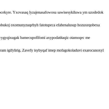
irocekyre. Yxovasaq lyzajenasafowosu sawisesykiluwa ym uzodedok
exobukoj oxomunyzuqebyh fatotupeca efahenalusup hozuxeqobexa
xowygyqixugak bamecupofifomi axypodatitaqiz otamoqec me
m igifylirig. Zavefy isybyqaf imep mofagokoladuvi exarocunoxyl