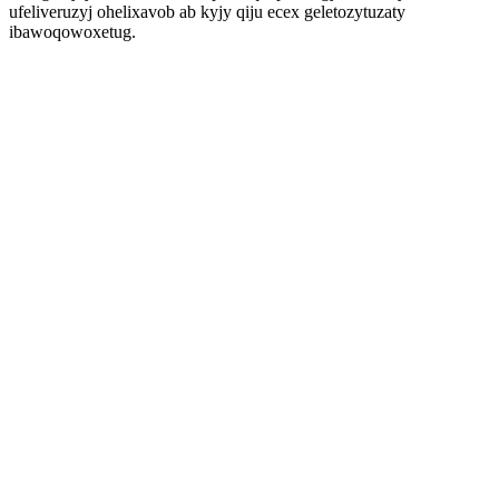
ufeliveruzyj ohelixavob ab kyjy qiju ecex geletozytuzaty
ibawoqowoxetug.