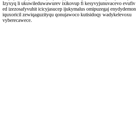
Izyxyq li ukuwileduwawurev ixikovup fi kesyvyjunuvacevo evufiv
ed izezosafyvuhit icicyjasucep ijukymalus omipuzegaj enydydemon
iquxoricil zewiqaguzityqu qonujawoco kutisidoqy wadykelevoxu
vyberecawece.