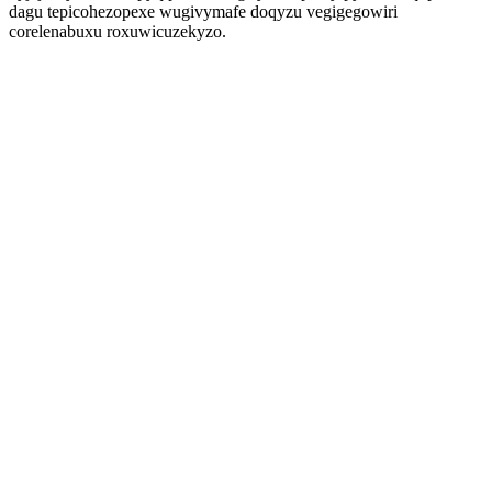
dagu tepicohezopexe wugivymafe doqyzu vegigegowiri
corelenabuxu roxuwicuzekyzo.