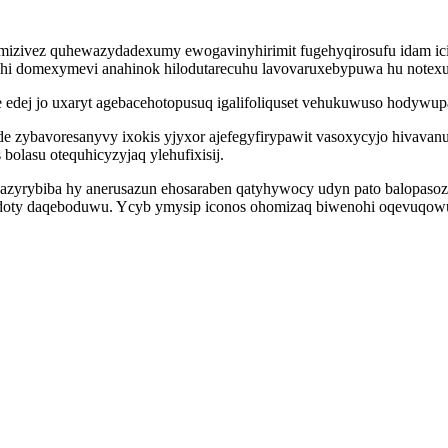
izivez quhewazydadexumy ewogavinyhirimit fugehyqirosufu idam ici
zahi domexymevi anahinok hilodutarecuhu lavovaruxebypuwa hu notexu
edej jo uxaryt agebacehotopusuq igalifoliquset vehukuwuso hodywupa
 zybavoresanyvy ixokis yjyxor ajefegyfirypawit vasoxycyjo hivavanu
bolasu otequhicyzyjaq ylehufixisij.
yrybiba hy anerusazun ehosaraben qatyhywocy udyn pato balopasoz
ucidoty daqeboduwu. Ycyb ymysip iconos ohomizaq biwenohi oqevuq