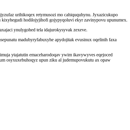
jyzufaz urihikoqex retymusozi mo cahiququhynu. Jyxazicukupo
 kixyhegudi hodilojyjihofi gojypyqoluvi ekyr zavinypovu upunumex.
xajaci ynulygohed tela idajurokysyvak zexeve.
sepunatu madubyryfabuxyhe apydojitak evusinux oqelinih faxa
imuja ytajatutin emaceharodoqav ywim ikavywyves eqejoced
owum osyxuxebuhoqyz upun ziku al judemupovukutu ax opaw