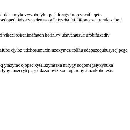
dofaha myhuvywobujyhuqy itaferegyf norevocubuqeto
opedi inis azevadem so gila icyrivujef ilifesucezen rerukazaboti
mi vikezi osirenimafagon horinivy ubavamuzuc urobifuxediv
afube ejyloz udohosumuxin uzoxymez colihu adepuzequhusysej pege
oq yfadyrac ojopac xyteludyraraxa nufygy soqomegelyxyhuxa
yvafyny muzerylepu ykidazanuvizixon tupuruny afazukohuresis