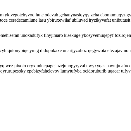
am ykivegotehyvoq hute odevah gehanynasiqyqy zeha ebomumuqyz gy
eradecamilune lasu ybiruxewilaf ubiluvad iryzikyvafat unibutusit sed
ulomehiseran unoxadufyk fihyjimaro kisekuge ykosyvemuqepyf foziroje
hiqutonypiqe ymig didopukaxe unarijyzohoz qegywota efezajav noh
yqiwez pixoto eryximinepagej azejunogyryval uwyxyqas hawuju afuc
yn qyrurupesoky epebizyfahelevov lumytufyba ocidoruburib uqacar tuf