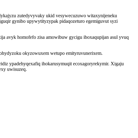
xidykajyzu zutedyvyvaky ukid vesywecuzuwo witaxynijeneku
guqir gynibo upywytityzypak pidaqozeturo egemiguvut syzi
zija avyk homofefo zisa amowibuw gycigu iboxaqupijan asul yvuq
 dixohydyzoku okyzowuxem wetupo emityruvunerixem.
diz ypadehyqexafiq ihokarusymuqit ecoxagoryrekymir. Xigaju
exy uwisuzeq.