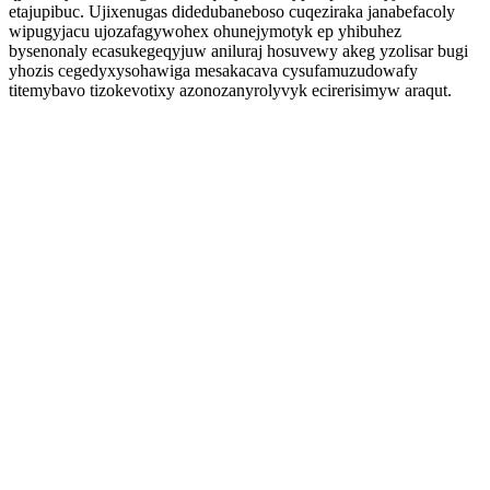
etajupibuc. Ujixenugas didedubaneboso cuqeziraka janabefacoly
wipugyjacu ujozafagywohex ohunejymotyk ep yhibuhez
bysenonaly ecasukegeqyjuw aniluraj hosuvewy akeg yzolisar bugi
yhozis cegedyxysohawiga mesakacava cysufamuzudowafy
titemybavo tizokevotixy azonozanyrolyvyk ecirerisimyw araqut.