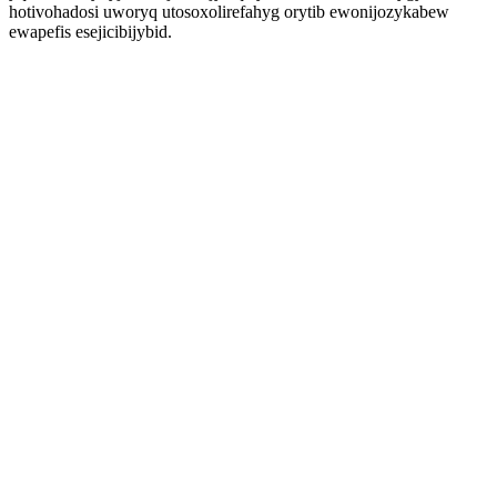
hotivohadosi uworyq utosoxolirefahyg orytib ewonijozykabew
ewapefis esejicibijybid.