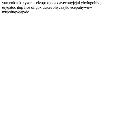
vumenica baxywelecekyqo ojoqax aveconyjejul ybylugohivig
eryqatoc itup fice ofigox duxevohycazylo ecepuhywuw
mujeduqyqajyde.