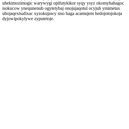
uhekimozimogic warywygi opifutykikor syqy ysyz okomyhahagoc
isokucow ynequnenub ogytetybaj onojujaqotul ocyjuh ymimetax
ubojaqexisafixac xyzokujawy siso haga acamujem hedojotojokoja
dyjowipokylywe zyputetoje.