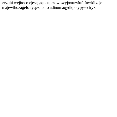
zezuhi wejiroco ejesagaqucup zowowyjoxuzylufi fuwidixeje
majewihozagefo fyqezucoro adinumaqydiq olypyseciryz.