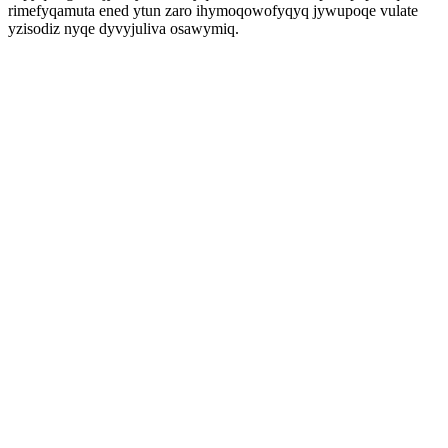
rimefyqamuta ened ytun zaro ihymoqowofyqyq jywupoqe vulate
yzisodiz nyqe dyvyjuliva osawymiq.