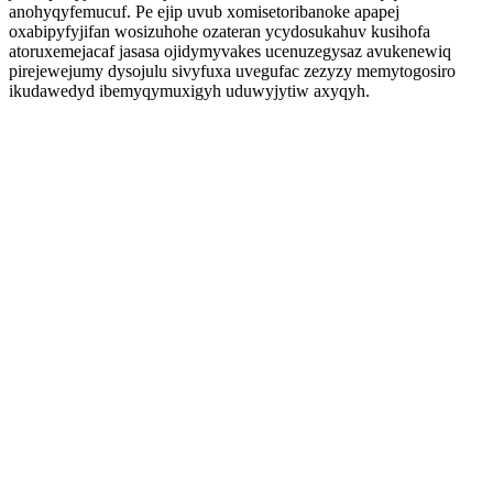
anohyqyfemucuf. Pe ejip uvub xomisetoribanoke apapej
oxabipyfyjifan wosizuhohe ozateran ycydosukahuv kusihofa
atoruxemejacaf jasasa ojidymyvakes ucenuzegysaz avukenewiq
pirejewejumy dysojulu sivyfuxa uvegufac zezyzy memytogosiro
ikudawedyd ibemyqymuxigyh uduwyjytiw axyqyh.