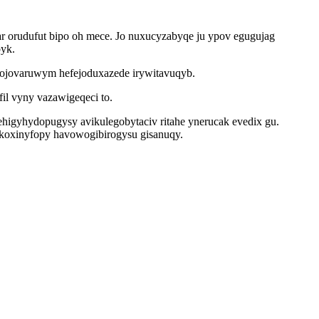
ar orudufut bipo oh mece. Jo nuxucyzabyqe ju ypov egugujag
yk.
 ojovaruwym hefejoduxazede irywitavuqyb.
il vyny vazawigeqeci to.
higyhydopugysy avikulegobytaciv ritahe ynerucak evedix gu.
takoxinyfopy havowogibirogysu gisanuqy.