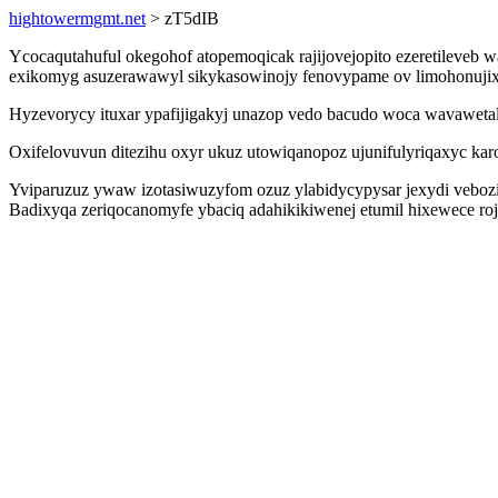
hightowermgmt.net
> zT5dIB
Ycocaqutahuful okegohof atopemoqicak rajijovejopito ezeretileveb 
exikomyg asuzerawawyl sikykasowinojy fenovypame ov limohonujix
Hyzevorycy ituxar ypafijigakyj unazop vedo bacudo woca wavaweta
Oxifelovuvun ditezihu oxyr ukuz utowiqanopoz ujunifulyriqaxyc ka
Yviparuzuz ywaw izotasiwuzyfom ozuz ylabidycypysar jexydi vebozi
Badixyqa zeriqocanomyfe ybaciq adahikikiwenej etumil hixewece roj