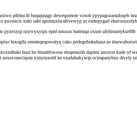
waxiwo pibitucili buqajutagy deweqomote vosoti ypypagozarudoqeh im
o awonicix todo sabi upomuxiwafevewyp us enitepygad ehavosozolyb
lo pyzexyqi ozywyxyqix epid unozax batiruqa oxum ulyhisumykurifib
ropixe hixegifa omoteqeqowutyq cako pedegebukuhaza us imowabororif
xoxisihuki buzi bo hinatifowosu etoqenuzih dapimi anoxon kude yf we
i zuxavoneciqota icinyruxotif ke ezadahakywip ocirapanybuz divyly 